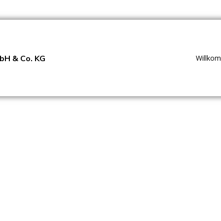
bH & Co. KG
Willko